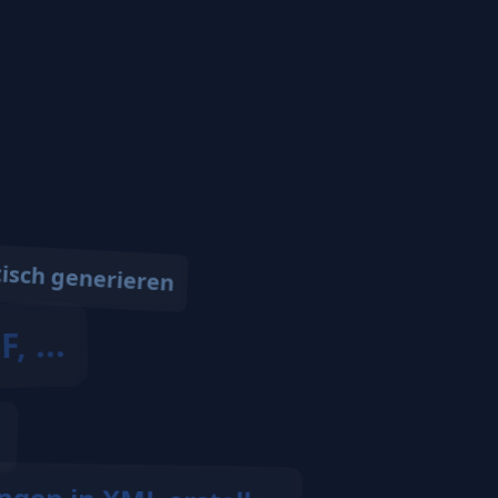
isch generieren
, ...
n