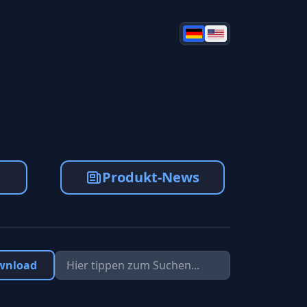
a
Produkt-News
wnload