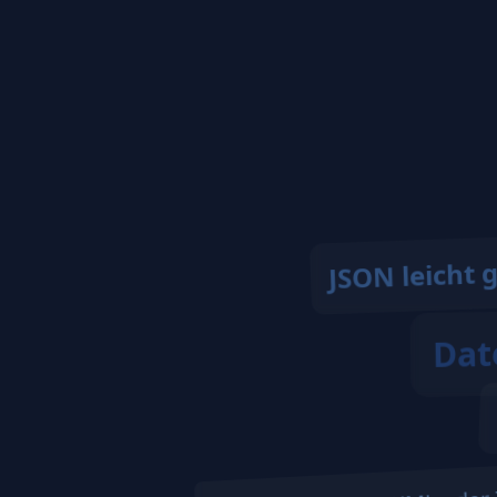
JSON leicht 
Date